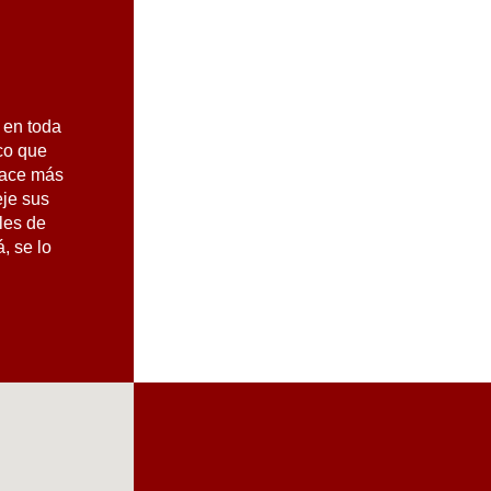
 en toda
ico que
hace más
eje sus
les de
, se lo