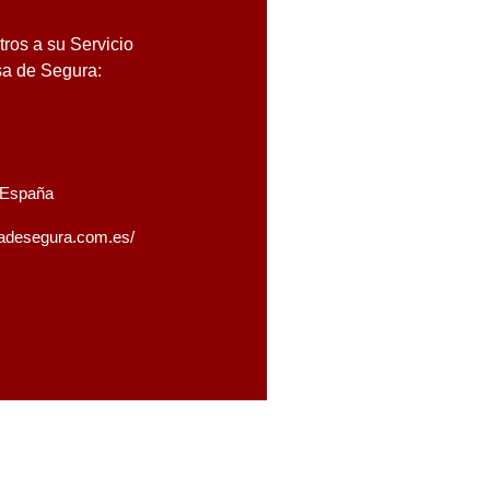
ros a su Servicio
sa de Segura:
, España
osadesegura.com.es/