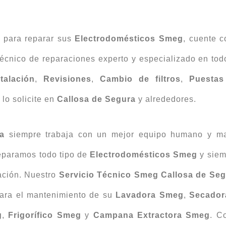
d para reparar sus
Electrodomésticos Smeg
, cuente 
écnico de reparaciones experto y especializado en tod
stalación
,
Revisiones
,
Cambio
de
filtros
,
Puestas
lo solicite en
Callosa de Segura
y alrededores.
a
siempre trabaja con un mejor equipo humano y mat
eparamos todo tipo de
Electrodomésticos Smeg
y siem
ación. Nuestro
Servicio Técnico Smeg Callosa de Se
ara el mantenimiento de su
Lavadora Smeg
,
Secador
g
,
Frigorífico Smeg
y
Campana Extractora Smeg
. C