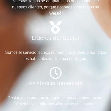
Nuestras tarifas se adaptan a las necesidades de
nuestros clientes, porque nosotros respetamos su
inversión
Líderes del Sector
Somos el servicio técnico número uno preferido por todos
los habitantes de Callosa de Segura
Asistencia Inmediata
Destacamos por nuestra rapidez en cada intervención,
llámenos y acudiremos al instante en su ayuda