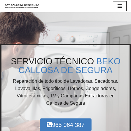
Saltar
al
contenido
SERVICIO TÉCNICO
BEKO
CALLOSA DE SEGURA
Reparación de todo tipo de Lavadoras, Secadoras,
Lavavajillas, Frigoríficos, Hornos, Congeladores,
Vitrocerámicas, TV y Campanas Extractoras en
Callosa de Segura
965 064 387